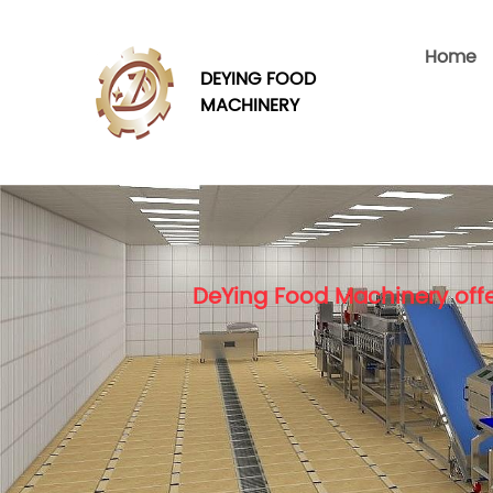
Home
DEYING FOOD
MACHINERY
DeYing Food Machinery offe