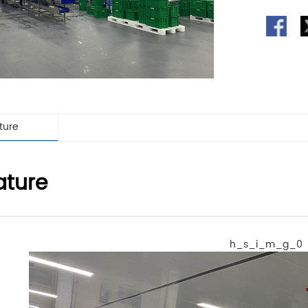
ature
ature
h_s_i_m_g_0