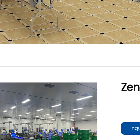
Zen
Inq