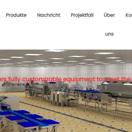
Produkte
Nachricht
Projektfall
Über
Ko
uns
rs fully customizable equipment to meet the 