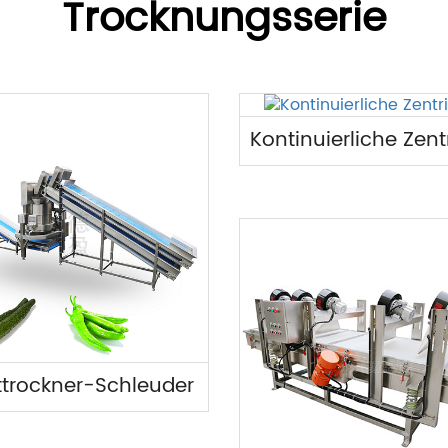
Trocknungsserie
trockner-Schleuder