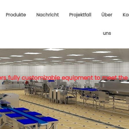
Produkte
Nachricht
Projektfall
Über
Ko
uns
rs fully customizable equipment to meet the 