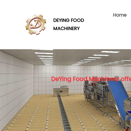
Home
DEYING FOOD
MACHINERY
DeYing Food Machinery offe